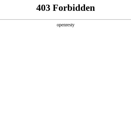
产品及服务
行业解决方案
合作伙伴
投资者关系
，涵盖各大垂直行业，覆
通过不断完善的产品服务体
、资金链与风控服务、
全产业链的数字化转型。