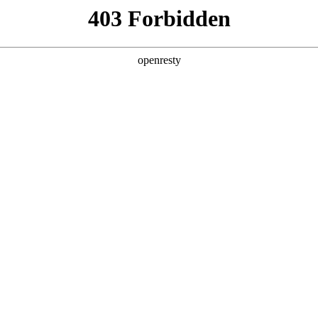
产品及服务
行业解决方案
合作伙伴
投资者关系
制造进化Autodesk新品全线首发
度嵌入工作流的智能引擎，云端协同从“异地办公的共享载体”，升级为跨端
构。
esk 2027以「AI原生+全云互联」为核心，升级全线产品矩阵，真正实